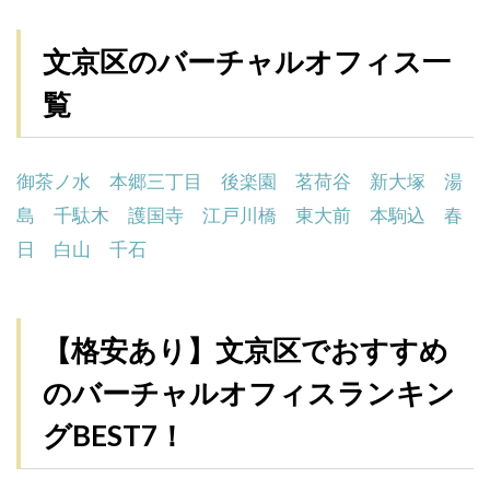
文京区のバーチャルオフィス一
覧
御茶ノ水
本郷三丁目
後楽園
茗荷谷
新大塚
湯
島
千駄木
護国寺
江戸川橋
東大前
本駒込
春
日
白山
千石
【格安あり】文京区でおすすめ
のバーチャルオフィスランキン
グBEST7！