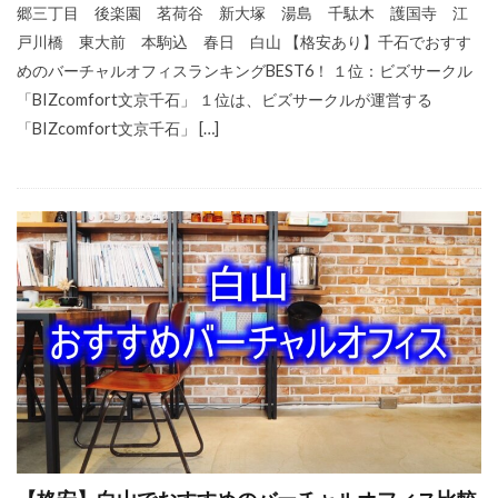
郷三丁目 後楽園 茗荷谷 新大塚 湯島 千駄木 護国寺 江
戸川橋 東大前 本駒込 春日 白山 【格安あり】千石でおすす
めのバーチャルオフィスランキングBEST6！ １位：ビズサークル
「BIZcomfort文京千石」 １位は、ビズサークルが運営する
「BIZcomfort文京千石」 […]