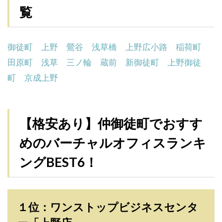
覧
御徒町
上野
鶯谷
浅草橋
上野広小路
稲荷町
田原町
浅草
三ノ輪
蔵前
新御徒町
上野御徒
町
京成上野
【格安あり】仲御徒町でおすす
めのバーチャルオフィスランキ
ングBEST6！
１位：ワンストップビジネスセンタ