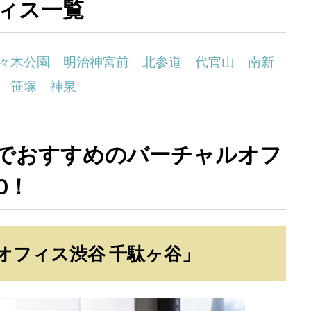
ィス一覧
々木公園
明治神宮前
北参道
代官山
南新
笹塚
神泉
でおすすめのバーチャルオフ
0！
ルオフィス渋谷 千駄ヶ谷」