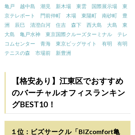
亀戸
越中島
潮見
新木場
東雲
国際展示場
東
京テレポート
門前仲町
木場
東陽町
南砂町
豊
洲
辰巳
清澄白河
住吉
森下
西大島
大島
東
大島
亀戸水神
東京国際クルーズターミナル
テレ
コムセンター
青海
東京ビッグサイト
有明
有明
テニスの森
市場前
新豊洲
【格安あり】江東区でおすすめ
のバーチャルオフィスランキン
グBEST10！
１位：ビズサークル「BIZcomfort亀