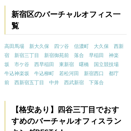
新宿区のバーチャルオフィス一
覧
高田馬場
新大久保
四ツ谷
信濃町
大久保
西新
宿
新宿三丁目
新宿御苑前
落合
早稲田
神楽
坂
市ケ谷
西早稲田
東新宿
曙橋
国立競技場
牛込神楽坂
牛込柳町
若松河田
新宿西口
都庁
前
西新宿五丁目
中井
西武新宿
下落合
【格安あり】四谷三丁目でおす
すめのバーチャルオフィスラン